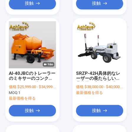
接触
接触
AI-40JBCのトレーラー
SRZP-42H具体的なレ
のミキサーのコンクリ
ーザーの長たらしい話/
ートミキサー車
具体的で水平な振動の
価格:
$25,999.00 - $34,999.00/ Unit|
価格:
$38,000.00 - $40,000.00/Units
JBC40/450との新しい
長たらしい話24.2KW
MOQ:
1
最新価格を得る
具体的なポンプ移動式
2kN
自己のローディング
最新価格を得る
接触
接触