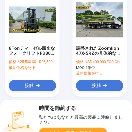
8Tonディーゼル頑丈な
調整されたZoomlion
フォークリフトFD80Z-
47X-5RZの具体的なポ
Y 440V
ンプ トラック ポンプ機
価格:
$25,500.00 - $26,500.00/Units
価格:
USD400,000 FOB China
械PUTZMEISTER
最新価格を得る
MOQ:
1単位
最新価格を得る
接触
接触
時間を節約する
私たちはあなたと最高の製品に連絡しまし
ょう。