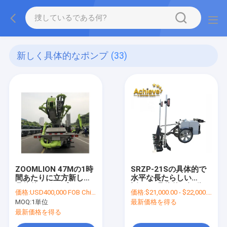
新しく具体的なポンプ
(33)
ZOOMLION 47Mの1時
SRZP-21Sの具体的で
間あたりに立方新しい
水平な長たらしい
具体的なポンプ
話/2KN具体的な振動の
価格:
USD400,000 FOB China
価格:
$21,000.00 - $22,000.00/Units
Mercedezのベンツの
長たらしい話3KW
MOQ:
1単位
最新価格を得る
シャーシ120
最新価格を得る