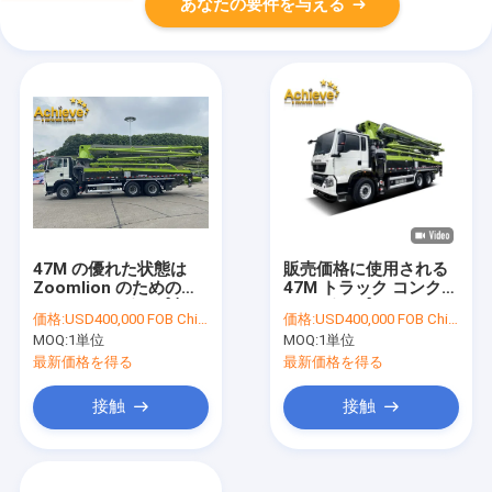
あなたの要件を与える
47M の優れた状態は
販売価格に使用される
Zoomlion のためのコ
47M トラック コンクリ
ンクリート ポンプ車を
ート ポンプのスペアパ
価格:
USD400,000 FOB China
価格:
USD400,000 FOB China
使用しました
ーツ
MOQ:
1単位
MOQ:
1単位
最新価格を得る
最新価格を得る
接触
接触