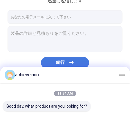
迅速に返信します
工場旅行
品質管理
私達に連絡しなさい
ニュース
場合
続行
引用を要求しなさい
achieveinno
私たちのカテゴリー
11:34 AM
Putzmeisterの具体的なポンプ部品
Good day, what product are you looking for?
Zoomlionの具体的なポンプ部品
Sanyの具体的なポンプ部品