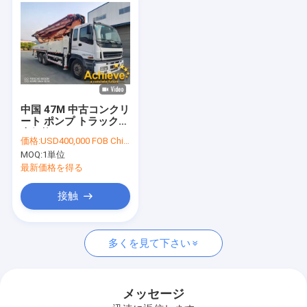
中国 47M 中古コンクリ
ート ポンプ トラック販
売価格 Zoomlion
価格:
USD400,000 FOB China
MOQ:
1単位
最新価格を得る
接触
家
多くを見て下さい
プロダクト
私達について
メッセージ