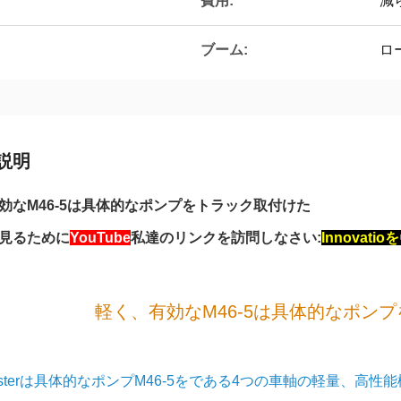
費用:
減
ブーム:
ロ
説明
効なM46-5は具体的なポンプをトラック取付けた
見るために
YouTube
私達のリンクを訪問しなさい:
Innovatio
軽く、有効なM46-5は具体的なポン
meisterは具体的なポンプM46-5をである4つの車軸の軽量、