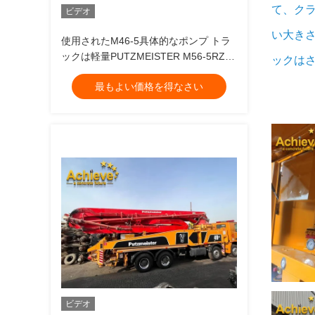
て、
ク
ビデオ
い大きさ
使用されたM46-5具体的なポンプ トラ
ックは軽量PUTZMEISTER M56-5RZ
ックは
2014の熱い販売モデル ベンツ4141を取
最もよい価格を得なさい
付けた
ビデオ