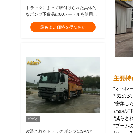
トラックによって取付けられた具体的
なポンプ予備品は80メートルを使用し
た
最もよい価格を得なさい
主要特
*オペレー
* 32の
*密集し
ためのTR
*減らさ
ビデオ
*ブームの
改装されたトラック ポンプはSANY