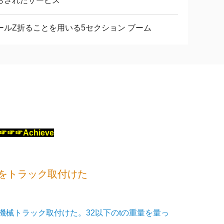
らされたサービス
ールZ折ることを用いる5セクション ブーム
を☞☞☞Achieve
プをトラック取付けた
高性能機械トラック取付けた。32以下のtの重量を量っ