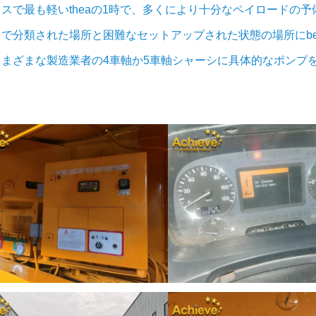
ラスで最も軽いtheaの1時で、多くにより十分なペイロードの
で分類された場所と困難なセットアップされた状態の場所にbe
さまざまな製造業者の
4
車軸か
5
車軸シャーシに
具体的なポンプ