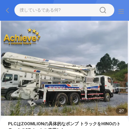
2
/
7
PLCはZOOMLIONの具体的なポンプ トラックをHINOのト