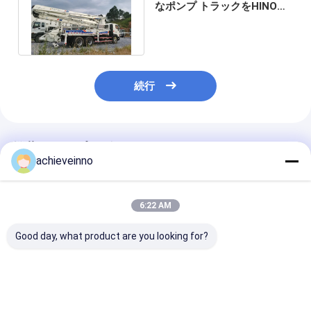
なポンプ トラックをHINOの
トラックの37メートル使用し
た
続行
推薦されたプロダクト
achieveinno
6:22 AM
Good day, what product are you looking for?
ZOOMLIONの38メー
37メートルの
中古 ZOOMLIO
トルはPutzmeisterの
Zoomlionの具体的な
トラック搭載型
具体的なポンプ トラッ
ポンプ トラックによっ
リートポンプ 67