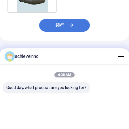
続行
推薦されたプロダクト
achieveinno
6:38 AM
Good day, what product are you looking for?
調整されたZoomlion
47M の優れた状態は
販売価格に使用
47X-5RZの具体的なポ
Zoomlion のためのコ
47M トラック 
ンプ トラック ポンプ機
ンクリート ポンプ車を
リート ポンプ
械PUTZMEISTER
使用しました
パーツ
ベストプライス
ベストプライス
ベストプラ