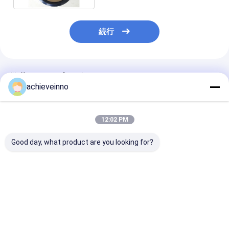
続行
推薦されたプロダクト
achieveinno
12:02 PM
Good day, what product are you looking for?
Putzmeisterのための
OEM D220
DN180 Zoomli
441540 441541具体
ZOOMLIONの具体的
Sの管Sの管
的な混合のかい
なポンプ部品は袖
001690201A0
228383004を身に着
001690201A0
けている
ベストプライス
ベストプライス
ベストプラ