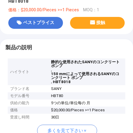
HBT8018
価格：$20,000.00/Pieces >=1 Pieces
MOQ：1
ベストプライス
接触
製品の説明
静的な使用されたSANYのコンクリート
ポンプ
,
ハイライト
150 mmによって使用されるSANYのコ
ンクリート ポンプ
,
HBT8018
ブランド名
SANY
モデル番号
HBT80
供給の能力
5つの単位/単位每の 月
価格
$20,000.00/Pieces >=1 Pieces
受渡し時間
30日
多くを見て下さい