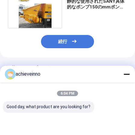
静的な使用されたSANY具体
的なポンプ150のmmポンプ
HBT8018
続行
推薦されたプロダクト
achieveinno
6:04 PM
Good day, what product are you looking for?
SANY SY56 RZ6は具
SANY
小型具体的なポ
体的なポンプwith6腕
SYG5359THBEB
械は具体的な固