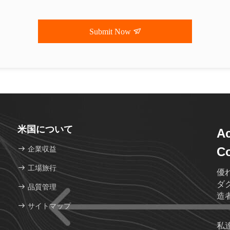
Submit Now
米国について
Ac
企業収益
Co
工場旅行
優
ダ
品質管理
造
サイトマップ
私