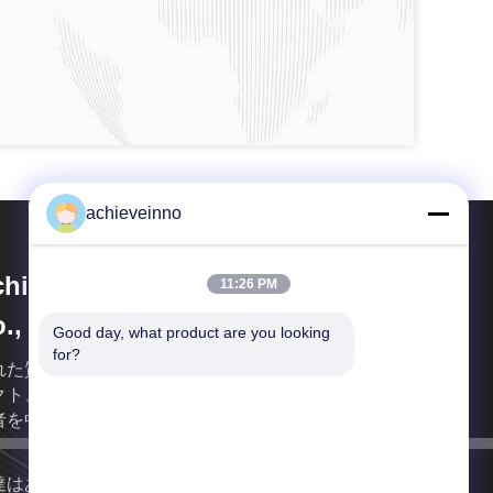
achieveinno
hieve Innovations (Changsha)
11:26 PM
., Ltd.
Good day, what product are you looking 
for?
れた質のための建設機械工業の専門の製造者はプロ
クト、セメックスのグループのための修飾された製
者を中国作った。
達はあなたにできるだけ早く戻る。