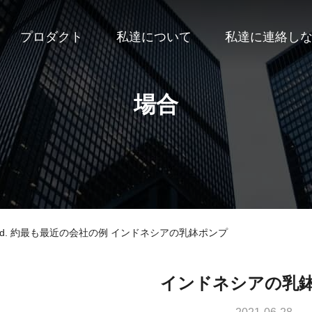
プロダクト
私達について
私達に連絡し
場合
ha) Co., Ltd. 約最も最近の会社の例 インドネシアの乳鉢ポンプ
インドネシアの乳