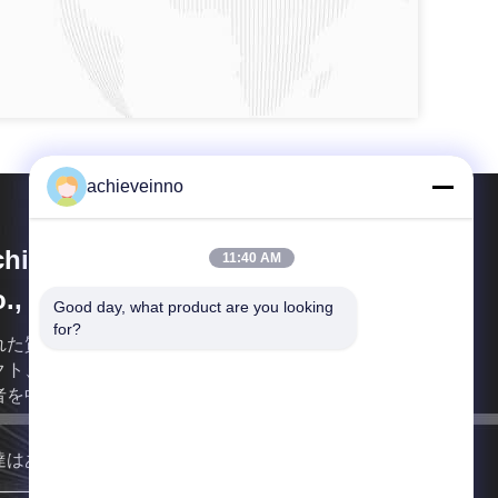
achieveinno
hieve Innovations (Changsha)
11:40 AM
., Ltd.
Good day, what product are you looking 
for?
れた質のための建設機械工業の専門の製造者はプロ
クト、セメックスのグループのための修飾された製
者を中国作った。
達はあなたにできるだけ早く戻る。