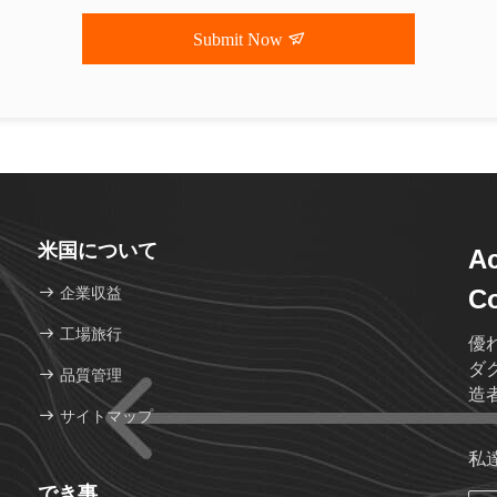
Submit Now
米国について
Ac
企業収益
Co
工場旅行
優
ダ
品質管理
造
サイトマップ
私
でき事