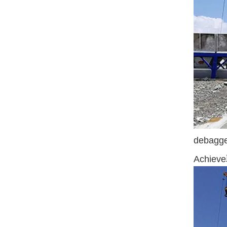
deba
Achi